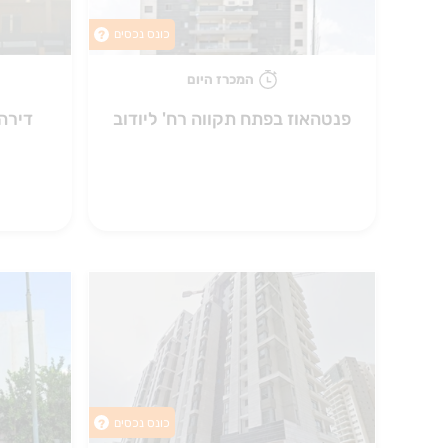
כונס נכסים
?
המכרז היום
פנטהאוז בפתח תקווה רח' ליודוב
דירה
כונס נכסים
?