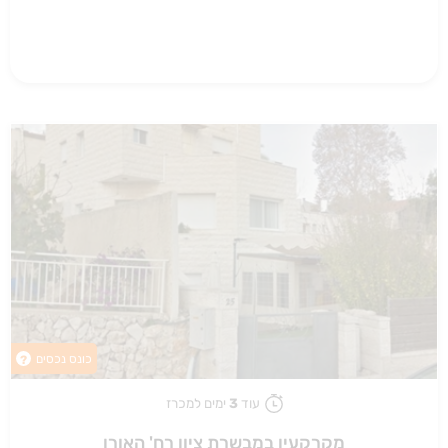
כונס נכסים
?
עוד
3
ימים למכרז
מקרקעין במבשרת ציון רח' האורן