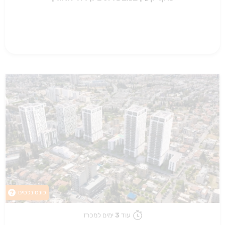
כונס נכסים
?
עוד
3
ימים למכרז