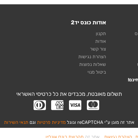
אודות כונס יד2
ס
תקנון
אודות
צור קשר
הצהרת נגישות
שאלות נפוצות
ביטול מנוי
תשלום מאובטח, מכבדים את כל כרטיסי האשראי
אתר זה מוגן ע"י reCAPTCHA וגוגל
מדיניות פרטיות
וגם
תנאי השירות
ת
הצהרת נגישות
אתר זה
מקבוצת כונס אונליין