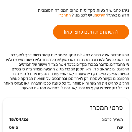
ניתן להגיש הצעות מקדימות טרום המכירה הפומבית
חדשים באתר?
הירשמו
. יש לכם מנוי?
התחברו
להשתתפות חינם לחצו כאן!
ההשתתפות אינה כרוכה בתשלום נוסף. האתר אינו קשור בשום דרך למערכת
ההוצאה לפעול ו\או כונס הנכסים ו\או נאמן\מנהל מיוחד ו\או רשות המיסים ו\או
מי מהצדדים. מדובר במכרז מקדים בלבד אשר מצריך אישור של הגורמים
הרלוונטיים בהתאם לדין. ראו תקנון המכרז מגיש ההצעה מצהיר בזה כי בטרם
הגשת ההצעה הוא בדק באמצעותו ו/או באמצעות מי מטעמו את כל הפרטים
הרלוונטים בקשר לעסקה ורק לאחר מכן ובהתבסס על תוצאות הבדיקה כאמור
החליט להגיש את ההצעה והוא מוותר על כל טענה כלפי החברה ו/או מנהלי האתר
בגין כל נזק ישיר או עקיף שנגרם ו/או יגרם לו כתוצאה מהגשת ההצעה.
פרטי המכרז
תאריך פרסום
15/04/26
יצרן
סיאט