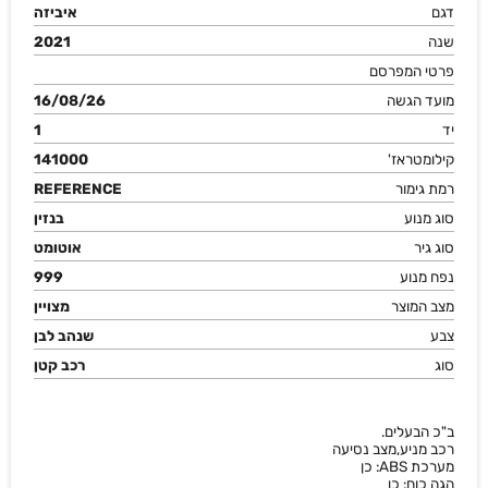
דגם
איביזה
שנה
2021
פרטי המפרסם
מועד הגשה
16/08/26
יד
1
קילומטראז'
141000
רמת גימור
REFERENCE
סוג מנוע
בנזין
סוג גיר
אוטומט
נפח מנוע
999
מצב המוצר
מצויין
צבע
שנהב לבן
סוג
רכב קטן
ב"כ הבעלים.
רכב מניע,מצב נסיעה
מערכת ABS: כן
הגה כוח: כן