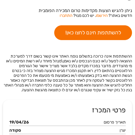
ניתן להגיש הצעות מקדימות טרום המכירה הפומבית
חדשים באתר?
הירשמו
. יש לכם מנוי?
התחברו
להשתתפות חינם לחצו כאן!
ההשתתפות אינה כרוכה בתשלום נוסף. האתר אינו קשור בשום דרך למערכת
ההוצאה לפעול ו\או כונס הנכסים ו\או נאמן\מנהל מיוחד ו\או רשות המיסים ו\או
מי מהצדדים. מדובר במכרז מקדים בלבד אשר מצריך אישור של הגורמים
הרלוונטיים בהתאם לדין. ראו תקנון המכרז מגיש ההצעה מצהיר בזה כי בטרם
הגשת ההצעה הוא בדק באמצעותו ו/או באמצעות מי מטעמו את כל הפרטים
הרלוונטים בקשר לעסקה ורק לאחר מכן ובהתבסס על תוצאות הבדיקה כאמור
החליט להגיש את ההצעה והוא מוותר על כל טענה כלפי החברה ו/או מנהלי האתר
בגין כל נזק ישיר או עקיף שנגרם ו/או יגרם לו כתוצאה מהגשת ההצעה.
פרטי המכרז
תאריך פרסום
19/04/26
יצרן
סקודה