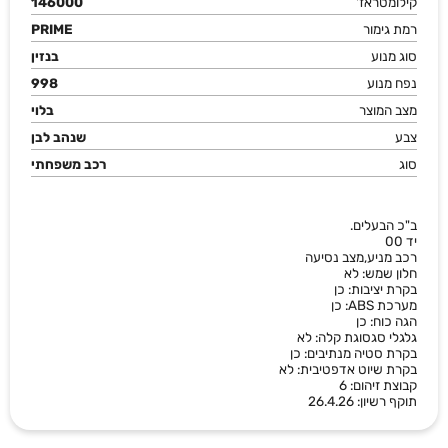
קילומטראז'
146000
רמת גימור
PRIME
סוג מנוע
בנזין
נפח מנוע
998
מצב המוצר
בלוי
צבע
שנהב לבן
סוג
רכב משפחתי
ב"כ הבעלים.
יד 00
רכב מניע,מצב נסיעה
חלון שמש: לא
בקרת יציבות: כן
מערכת ABS: כן
הגה כוח: כן
גלגלי סגסוגת קלה: לא
בקרת סטיה מנתיבים: כן
בקרת שיוט אדפטיבית: לא
קבוצת זיהום: 6
תוקף רשיון: 26.4.26