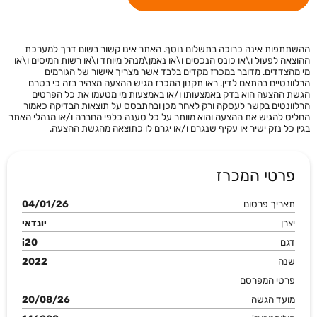
ההשתתפות אינה כרוכה בתשלום נוסף. האתר אינו קשור בשום דרך למערכת
ההוצאה לפעול ו\או כונס הנכסים ו\או נאמן\מנהל מיוחד ו\או רשות המיסים ו\או
מי מהצדדים. מדובר במכרז מקדים בלבד אשר מצריך אישור של הגורמים
הרלוונטיים בהתאם לדין. ראו תקנון המכרז מגיש ההצעה מצהיר בזה כי בטרם
הגשת ההצעה הוא בדק באמצעותו ו/או באמצעות מי מטעמו את כל הפרטים
הרלוונטים בקשר לעסקה ורק לאחר מכן ובהתבסס על תוצאות הבדיקה כאמור
החליט להגיש את ההצעה והוא מוותר על כל טענה כלפי החברה ו/או מנהלי האתר
בגין כל נזק ישיר או עקיף שנגרם ו/או יגרם לו כתוצאה מהגשת ההצעה.
פרטי המכרז
תאריך פרסום
04/01/26
יצרן
יונדאי
דגם
i20
שנה
2022
פרטי המפרסם
מועד הגשה
20/08/26