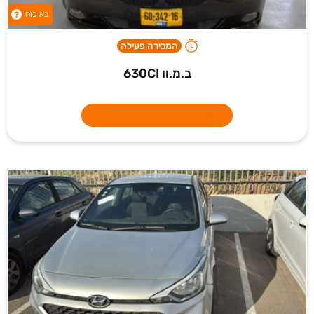
בא כוח
?
המכירה פעילה
ב.מ.וו 630CI
ההצעה המובילה היא: 26,000