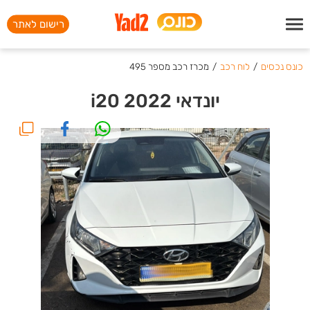
רישום לאתר
כונס נכסים
/
לוח רכב
/
מכרז רכב מספר 495
יונדאי i20 2022