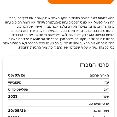
ההשתתפות אינה כרוכה בתשלום נוסף. האתר אינו קשור בשום דרך למערכת
ההוצאה לפעול ו\או כונס הנכסים ו\או נאמן\מנהל מיוחד ו\או רשות המיסים ו\או
מי מהצדדים. מדובר במכרז מקדים בלבד אשר מצריך אישור של הגורמים
הרלוונטיים בהתאם לדין. ראו תקנון המכרז מגיש ההצעה מצהיר בזה כי בטרם
הגשת ההצעה הוא בדק באמצעותו ו/או באמצעות מי מטעמו את כל הפרטים
הרלוונטים בקשר לעסקה ורק לאחר מכן ובהתבסס על תוצאות הבדיקה כאמור
החליט להגיש את ההצעה והוא מוותר על כל טענה כלפי החברה ו/או מנהלי האתר
בגין כל נזק ישיר או עקיף שנגרם ו/או יגרם לו כתוצאה מהגשת ההצעה.
פרטי המכרז
תאריך פרסום
05/07/26
יצרן
מיצובישי
דגם
אקליפס קרוס
שנה
2023
פרטי המפרסם
מועד הגשה
20/08/26