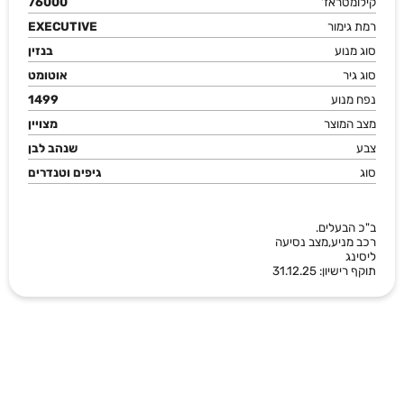
קילומטראז'
76000
רמת גימור
EXECUTIVE
סוג מנוע
בנזין
סוג גיר
אוטומט
נפח מנוע
1499
מצב המוצר
מצויין
צבע
שנהב לבן
סוג
גיפים וטנדרים
ב"כ הבעלים.
רכב מניע,מצב נסיעה
ליסינג
תוקף רישיון: 31.12.25