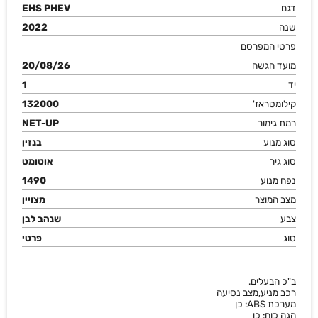
דגם
EHS PHEV
שנה
2022
פרטי המפרסם
מועד הגשה
20/08/26
יד
1
קילומטראז'
132000
רמת גימור
NET-UP
סוג מנוע
בנזין
סוג גיר
אוטומט
נפח מנוע
1490
מצב המוצר
מצויין
צבע
שנהב לבן
סוג
פרטי
ב"כ הבעלים.
רכב מניע,מצב נסיעה
מערכת ABS: כן
הגה כוח: כן