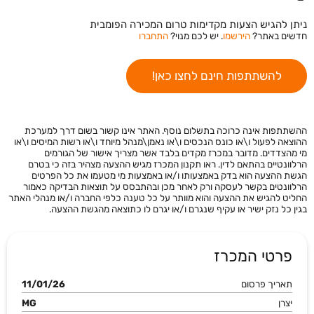
ניתן להגיש הצעות מקדימות טרום המכירה הפומבית
חדשים באתר?
הירשמו
. יש לכם מנוי?
התחברו
להשתתפות חינם לחצו כאן!
ההשתתפות אינה כרוכה בתשלום נוסף. האתר אינו קשור בשום דרך למערכת
ההוצאה לפעול ו\או כונס הנכסים ו\או נאמן\מנהל מיוחד ו\או רשות המיסים ו\או
מי מהצדדים. מדובר במכרז מקדים בלבד אשר מצריך אישור של הגורמים
הרלוונטיים בהתאם לדין. ראו תקנון המכרז מגיש ההצעה מצהיר בזה כי בטרם
הגשת ההצעה הוא בדק באמצעותו ו/או באמצעות מי מטעמו את כל הפרטים
הרלוונטים בקשר לעסקה ורק לאחר מכן ובהתבסס על תוצאות הבדיקה כאמור
החליט להגיש את ההצעה והוא מוותר על כל טענה כלפי החברה ו/או מנהלי האתר
בגין כל נזק ישיר או עקיף שנגרם ו/או יגרם לו כתוצאה מהגשת ההצעה.
פרטי המכרז
תאריך פרסום
11/01/26
יצרן
MG