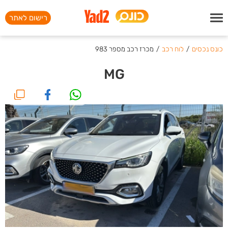
רישום לאתר
כונס נכסים
/
לוח רכב
/
מכרז רכב מספר 983
MG