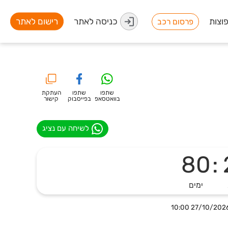
וצות
כניסה לאתר
רישום לאתר
פרסום רכב
שתפו
שתפו
העתקת
בוואטסאפ
בפייסבוק
קישור
לשיחה עם נציג
80
:
ימים